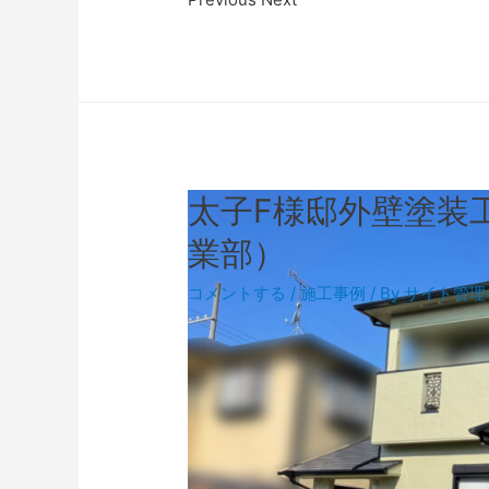
太子F様邸外壁塗装
業部）
コメントする
/
施工事例
/ By
サイト管理