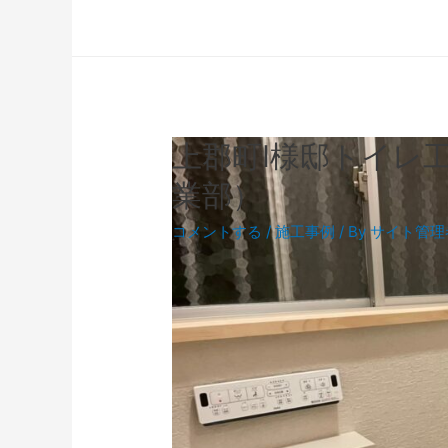
上郡町I様邸トイレ
業部）
コメントする
/
施工事例
/ By
サイト管理